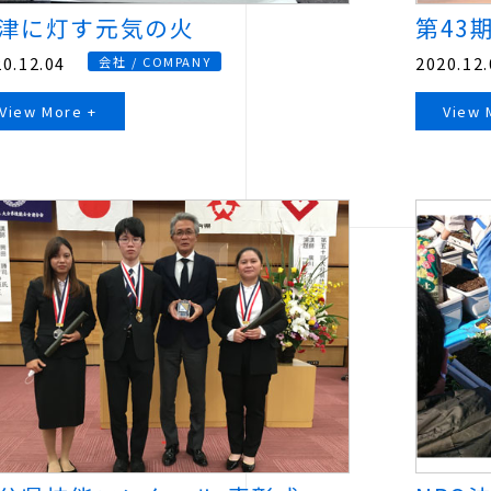
津に灯す元気の火
第43
0.12.04
2020.12.
会社 / COMPANY
View More +
View 