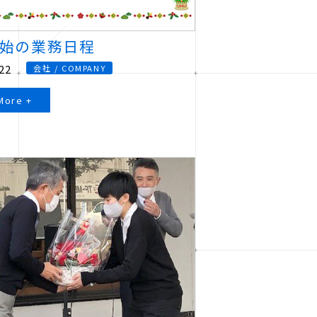
始の業務日程
22
会社 / COMPANY
More +