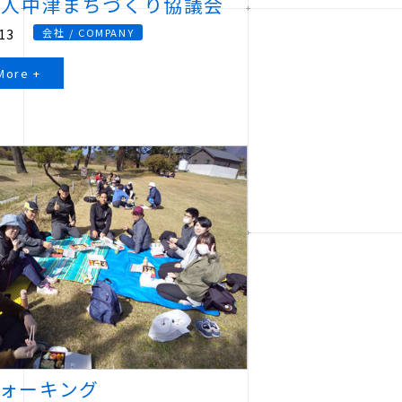
法人中津まちづくり協議会
13
会社 / COMPANY
More +
ォーキング