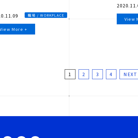
2020.11.
0.11.09
職場 / WORKPLACE
View 
View More +
1
2
3
4
NEXT