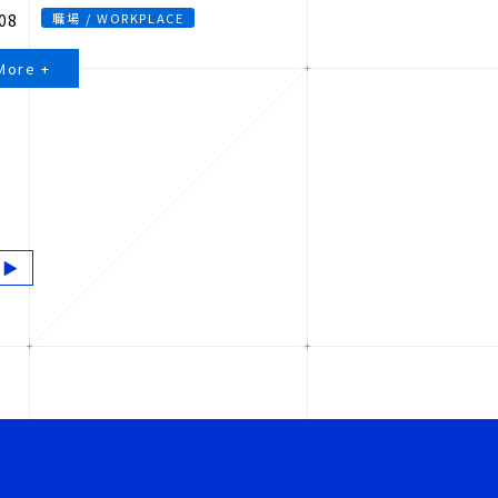
08
職場 / WORKPLACE
More +
 ▶