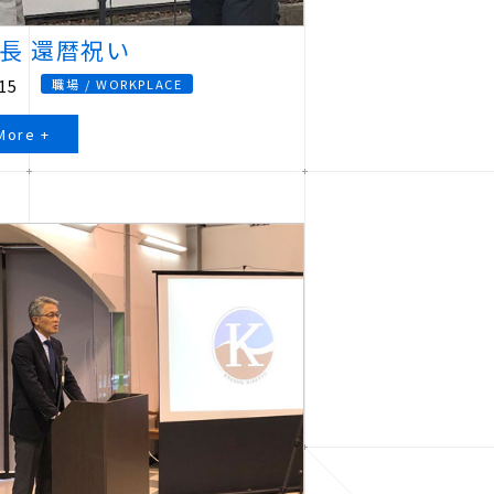
長 還暦祝い
15
職場 / WORKPLACE
More +