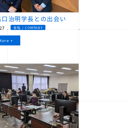
 出口治明学長との出会い
27
会社 / COMPANY
More +