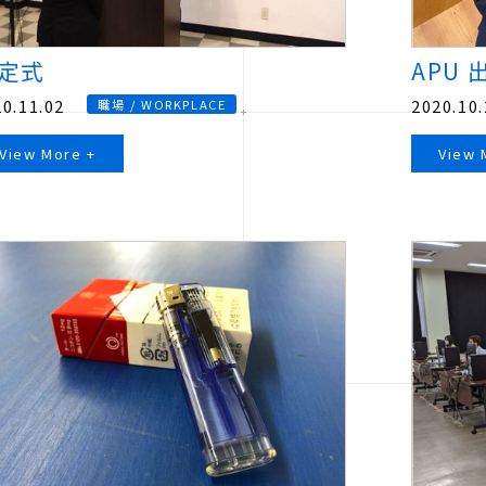
定式
APU
0.11.02
2020.10.
職場 / WORKPLACE
View More +
View 