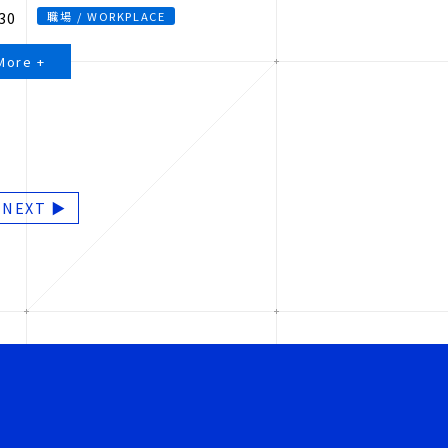
30
職場 / WORKPLACE
More +
NEXT ▶