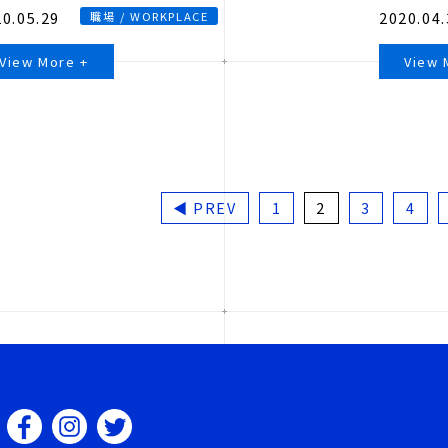
0.05.29
2020.04.
職場 / WORKPLACE
View More +
View 
◀ PREV
1
2
3
4