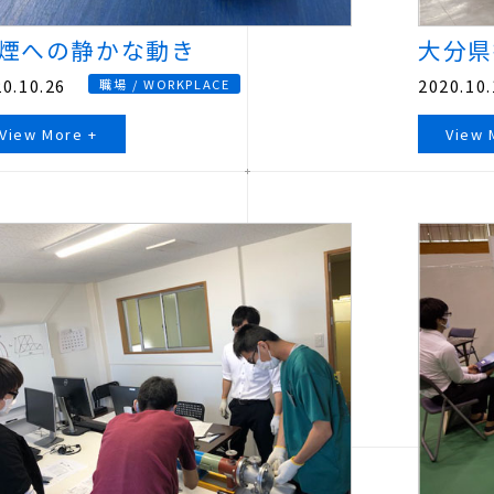
煙への静かな動き
大分県
0.10.26
2020.10.
職場 / WORKPLACE
View More +
View 