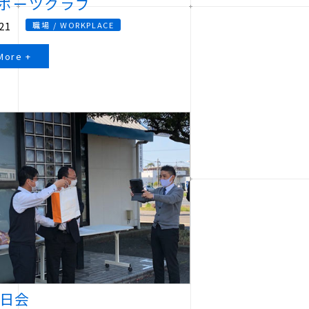
スポーツクラブ
21
職場 / WORKPLACE
More +
日会