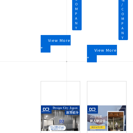
O
/
M
C
P
O
A
M
N
P
Y
A
N
Y
View More
+
View More
+