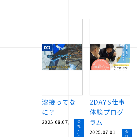
溶接ってな
2DAYS仕事
に？
体験プログ
ラム
2025.08.07
会
社
/
2025.07.01
会
C
社