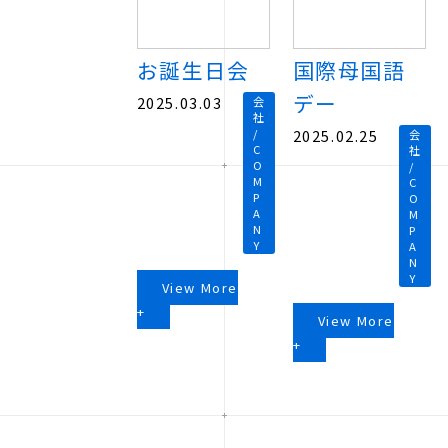
お誕生日会
国際母国語
デー
2025.03.03
会
社
/
2025.02.25
会
C
社
O
/
M
C
P
O
A
M
N
P
Y
A
N
Y
View More
+
View More
+