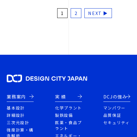
1
2
NEXT ▶
業務案内
実 績
DCJの強み
基本設計
化学プラント
マンパワー
詳細設計
製鉄設備
品質保証
三次元設計
医薬・食品プ
セキュリティ
ラント
強度計算・構
造解析
エネルギー・