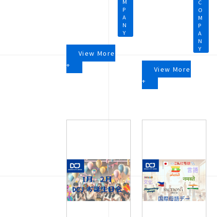
M
C
P
O
A
M
N
P
Y
A
N
Y
View More
+
View More
+