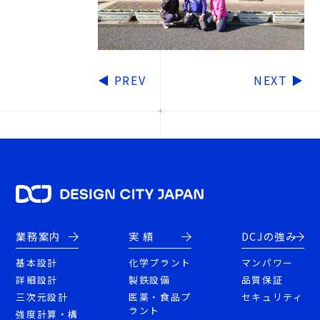
◀
PREV
NEXT
▶
業務案内
実 績
DCJの強み
基本設計
化学プラント
マンパワー
詳細設計
製鉄設備
品質保証
三次元設計
医薬・食品プ
セキュリティ
ラント
強度計算・構