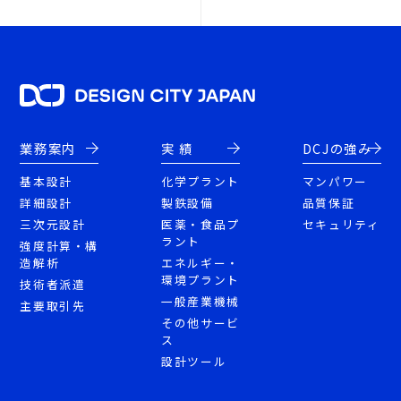
業務案内
実 績
DCJの強み
基本設計
化学プラント
マンパワー
詳細設計
製鉄設備
品質保証
三次元設計
医薬・食品プ
セキュリティ
ラント
強度計算・構
造解析
エネルギー・
環境プラント
技術者派遣
一般産業機械
主要取引先
その他サービ
ス
設計ツール