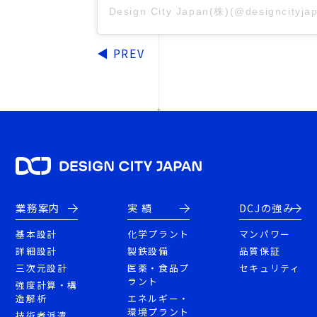
Design City Japan(株)(@designci
◀
PREV
業務案内
実 績
DCJの強み
基本設計
化学プラント
マンパワー
詳細設計
製鉄設備
品質保証
三次元設計
医薬・食品プ
セキュリティ
ラント
強度計算・構
造解析
エネルギー・
環境プラント
技術者派遣